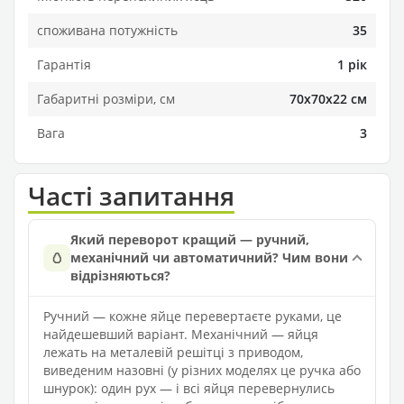
споживана потужність
35
Гарантія
1 рік
Габаритні розміри, см
70х70х22 см
Вага
3
Часті запитання
Який переворот кращий — ручний,
🥚
механічний чи автоматичний? Чим вони
відрізняються?
Ручний — кожне яйце перевертаєте руками, це
найдешевший варіант. Механічний — яйця
лежать на металевій решітці з приводом,
виведеним назовні (у різних моделях це ручка або
шнурок): один рух — і всі яйця перевернулись