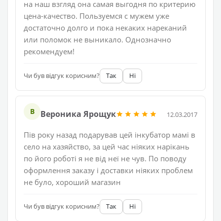
на наш взгляд она самая выгодня по критерию
цена-качество. Пользуемся с мужем уже
достаточно долго и пока некаких нареканий
или поломок не выникало. Однозначно
рекомендуем!
Чи був відгук корисним?
Так
Ні
В
Вероника Ярощук
12.03.2017
Пів року назад подарував цей інкубатор мамі в
село на хазяйство, за цей час ніяких нарікань
по його роботі я не від неї не чув. По поводу
оформлення заказу і доставки ніяких проблем
не було, хороший магазин
Чи був відгук корисним?
Так
Ні