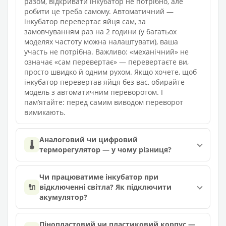
разом, відкривати інкубатор не потрібно, але
робити це треба самому. Автоматичний —
інкубатор перевертає яйця сам, за
замовчуванням раз на 2 години (у багатьох
моделях частоту можна налаштувати), ваша
участь не потрібна. Важливо: «механічний» не
означає «сам перевертає» — перевертаєте ви,
просто швидко й одним рухом. Якщо хочете, щоб
інкубатор перевертав яйця без вас, обирайте
модель з автоматичним переворотом. І
памʼятайте: перед самим виводом переворот
вимикають.
Аналоговий чи цифровий
🌡️
терморегулятор — у чому різниця?
Чи працюватиме інкубатор при
🔌
відключенні світла? Як підключити
акумулятор?
Пінопластовий чи пластиковий корпус —