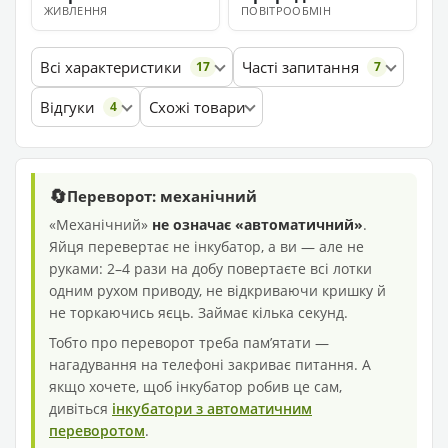
ЖИВЛЕННЯ
ПОВІТРООБМІН
Всі характеристики
Часті запитання
17
7
Відгуки
Схожі товари
4
🔄
Переворот: механічний
«Механічний»
не означає «автоматичний»
.
Яйця перевертає не інкубатор, а ви — але не
руками: 2–4 рази на добу повертаєте всі лотки
одним рухом приводу, не відкриваючи кришку й
не торкаючись яєць. Займає кілька секунд.
Тобто про переворот треба памʼятати —
нагадування на телефоні закриває питання. А
якщо хочете, щоб інкубатор робив це сам,
дивіться
інкубатори з автоматичним
переворотом
.