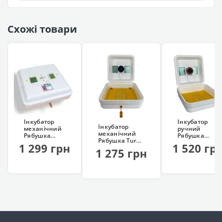
Схожі товари
Інкубатор
Інкубатор
Інкубатор
механічний
ручний
механічний
Рябушка
Рябушка
Рябушка Turbo
Smart 150
Turbo 70
1 299 грн
1 520 гр
70
(аналоговий)
(цифровий,
1 275 грн
(аналоговий, з
вологомір)
вентилятором)