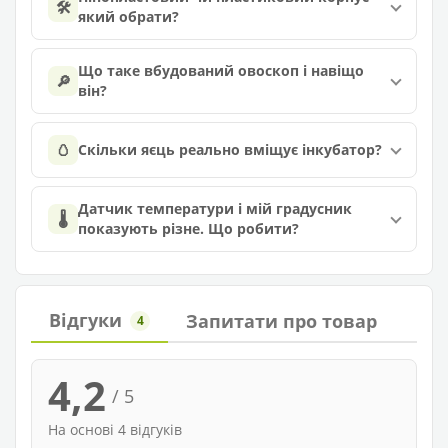
🛠️
який обрати?
Що таке вбудований овоскоп і навіщо
🔎
він?
🥚
Скільки яєць реально вміщує інкубатор?
Датчик температури і мій градусник
🌡️
показують різне. Що робити?
Відгуки
Запитати про товар
4
4,2
/ 5
На основі 4 відгуків