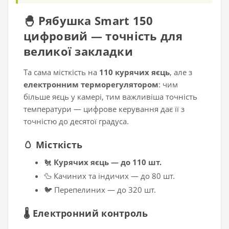
🐣 Рябушка Smart 150
цифровий — точність для
великої закладки
Та сама місткість на
110 курячих яєць
, але з
електронним терморегулятором
: чим
більше яєць у камері, тим важливіша точність
температури — цифрове керування дає її з
точністю до десятої градуса.
🥚 Місткість
🐔
Курячих яєць — до 110 шт.
🦆 Качиних та індичих — до 80 шт.
🐦 Перепелиних — до 320 шт.
🌡️ Електронний контроль