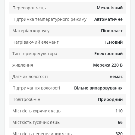
Переворот яєць
Механічний
Підтримка температурного режиму
Автоматичне
Матеріал корпусу
Пінопласт
Нагріваючий елемент
ТЕНовий
Тип терморегулятора
Електронний
живлення
Мережа 220 В
Датчик вологості
немає
Підтримання вологості
Вільне випаровування
Повітрообмін
Природний
Місткість курячих яєць
110
Місткість гусячих яєць
66
Місткість перепелиних яєць
320