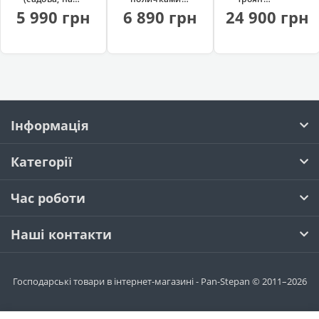
дровах)
(на колесах)
(професійна)
5 990 грн
6 890 грн
24 900 грн
Інформація
Категорії
Час роботи
Наші контакти
Господарські товари в інтернет-магазині - Pan-Stepan © 2011–2026