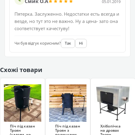
Смик О.А
05.01.2019
Пятерка. Заслуженно. Недостатки есть всегда и
везде, но тут это не важно. Ну а цена- зато она
соответствует качестуву!
Чи був відгук корисним?
Так
Ні
Схожі товари
Піч під казан
Піч під казан
Хлібопічка
Троян
Троян з
на дровах
(садова, на
поличками
Троян