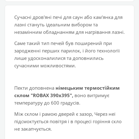
Сучасні дров'яні печі для саун або кам'янка для
лазні стануть ідеальним вибором та
незамінним обладнанням для нагрівання лазні.
Саме такий тип печей був поширений при
зародженні перших парилок, і його технології
лише удосконалилися та доповнились
сучасними можливостями.
Пекти доповнена
німецьким термостійким
склом "ROBAX 390х395",
воно витримує
температуру до 600 градусів.
Між склом і рамою дверей є зазор, Через неї
підсмоктується повітря і в процесі горіння скло
не закапчується.