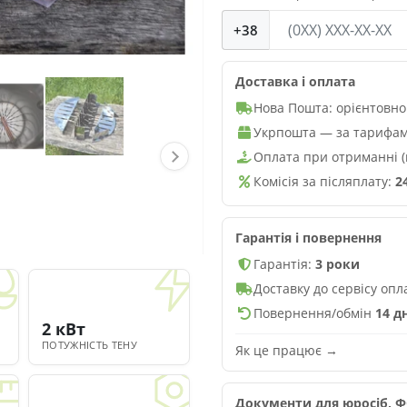
+38
Доставка і оплата
Нова Пошта: орієнтовно
Укрпошта — за тарифам
Оплата при отриманні (п
Комісія за післяплату:
2
Гарантія і повернення
Гарантія:
3 роки
Доставку до сервісу оп
Повернення/обмін
14 д
2 кВт
ПОТУЖНІСТЬ ТЕНУ
Як це працює →
Документи для юросіб, ФО