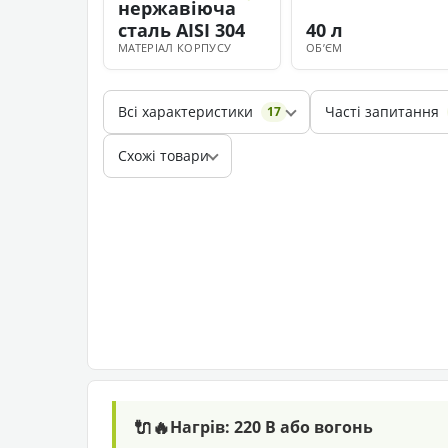
нержавіюча
сталь AISI 304
40 л
МАТЕРІАЛ КОРПУСУ
ОБʼЄМ
Всі характеристики
Часті запитання
17
Схожі товари
🔌🔥
Нагрів: 220 В або вогонь