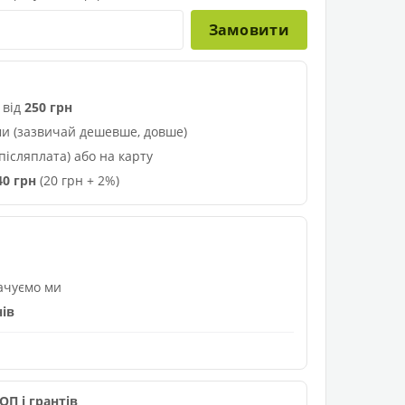
Замовити
 від
250 грн
и (зазвичай дешевше, довше)
ісляплата) або на карту
40 грн
(20 грн + 2%)
лачуємо ми
нів
П і грантів