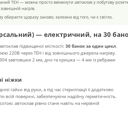
ваний ТЕН — можна просто ввімкнути автоклав у побутову розетк
зовнішній нагрів.
у обираєте щоразу заново, залежно від того, чи є світло.
ерсальний) — електричний, на 30 бан
втоклав підвищеної місткості:
30 банок за один цикл
.
жі 220В через ТЕН і від зовнішнього джерела нагріву.
 304 завтовшки 2 мм, дно та кришка — 4 мм із ребрами
ні ніжки
єї гайки від руки, а під час стерилізації її додатково
о всій поверхні, забезпечуючи надійну герметичність.
сотою: автоклав рівно стане навіть на нерівній