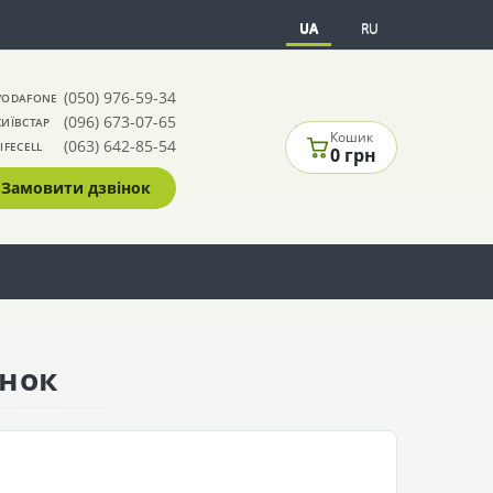
UA
RU
(050) 976-59-34
VODAFONE
(096) 673-07-65
КИЇВСТАР
Кошик
(063) 642-85-54
LIFECELL
0 грн
Замовити дзвінок
анок