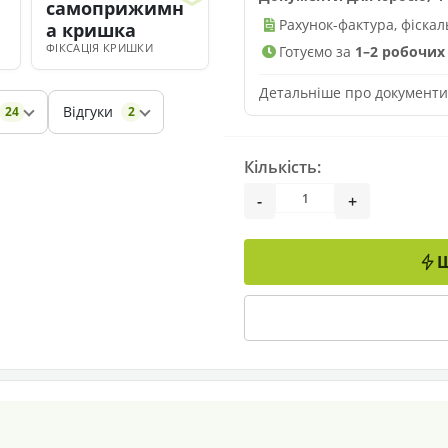
самоприжимн
Рахунок-фактура, фіска
а кришка
ФІКСАЦІЯ КРИШКИ
Готуємо за
1–2 робочих 
Детальніше про документ
Відгуки
24
2
Кількість:
-
+
Ш