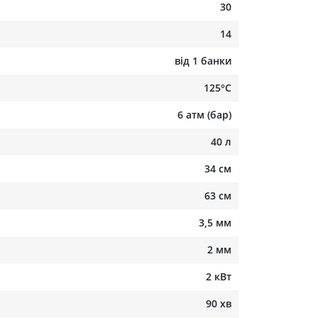
30
14
від 1 банки
125°C
6 атм (бар)
40 л
34 см
63 см
3,5 мм
2 мм
2 кВт
90 хв