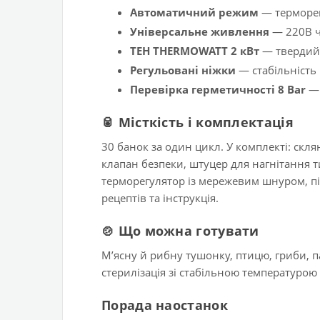
Автоматичний режим
— терморег
Універсальне живлення
— 220В ч
ТЕН THERMOWATT 2 кВт
— твердий 
Регульовані ніжки
— стабільність 
Перевірка герметичності 8 Bar
— 
🥫 Місткість і комплектація
30 банок за один цикл. У комплекті: скля
клапан безпеки, штуцер для нагнітання т
терморегулятор із мережевим шнуром, пі
рецептів та інструкція.
🍲 Що можна готувати
Мʼясну й рибну тушонку, птицю, гриби, п
стерилізація зі стабільною температурою 
Порада наостанок