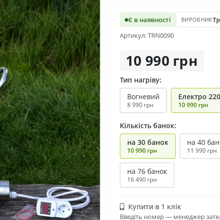
Є в наявності
Т
ВИРОБНИК
Артикул: TRN0090
10 990 грн
Тип нагріву:
Вогневий
Електро 220
8 990 грн
10 990 грн
Кількість банок:
на 30 банок
на 40 бан
10 990 грн
11 990 грн
на 76 банок
16 490 грн
Купити в 1 клік
Введіть номер — менеджер зате