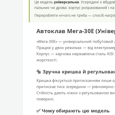
Ця модель
універсальна
. Усередині є вбудо
пальник чи дрова: корпус розрахований і на 
Переробляти нічого не треба — спосіб нагрів
Автоклав Мега-30Е (Унів
«Мега-30Е» — універсальний побутовий а
Працює у двох режимах — від електромере
Корпус — харчова нержавіюча сталь AISI
жорсткості.
🔩 Зручна кришка й регульова
Кришка фіксується притисканням лише одні
притискає тиск зсередини — рівномірно п
Стійкість дають ніжки з регульованою ви
поверхні.
✅ Чому обирають цю модель