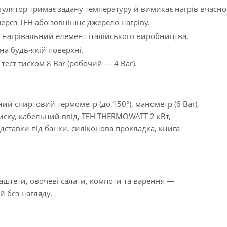
улятор тримає задану температуру й вимикає нагрів вчасно
ерез ТЕН або зовнішнє джерело нагріву.
нагрівальний елемент італійського виробництва.
на будь-якій поверхні.
тест тиском 8 Bar (робочий — 4 Bar).
ний спиртовий термометр (до 150°), манометр (6 Bar),
иску, кабельний ввід, ТЕН THERMOWATT 2 кВт,
дставки під банки, силіконова прокладка, книга
аштети, овочеві салати, компоти та варення —
й без нагляду.