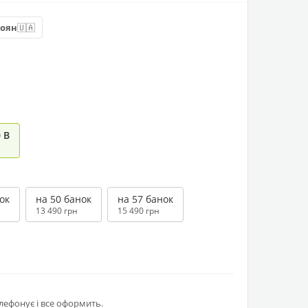
🇺🇦
роян
 В
ок
на 50 банок
на 57 банок
13 490 грн
15 490 грн
лефонує і все оформить.