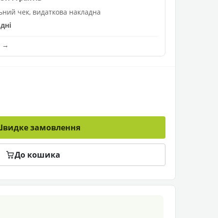
льний чек, видаткова накладна
дні
и →
видке замовлення
До кошика