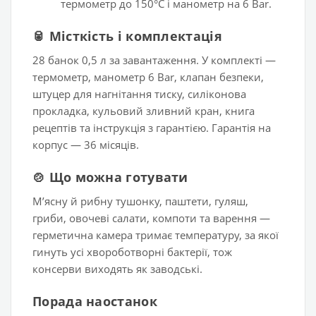
термометр до 150°C і манометр на 6 Bar.
🥫 Місткість і комплектація
28 банок 0,5 л за завантаження. У комплекті —
термометр, манометр 6 Bar, клапан безпеки,
штуцер для нагнітання тиску, силіконова
прокладка, кульовий зливний кран, книга
рецептів та інструкція з гарантією. Гарантія на
корпус — 36 місяців.
🍲 Що можна готувати
Мʼясну й рибну тушонку, паштети, гуляш,
гриби, овочеві салати, компоти та варення —
герметична камера тримає температуру, за якої
гинуть усі хвороботворні бактерії, тож
консерви виходять як заводські.
Порада наостанок