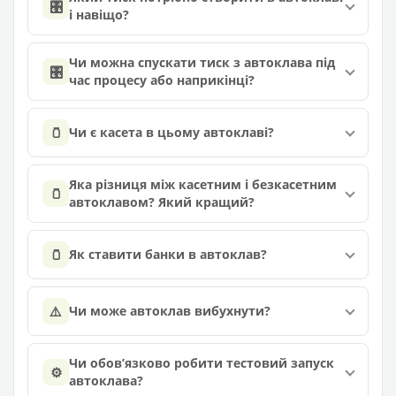
🎛️
і навіщо?
Чи можна спускати тиск з автоклава під
🎛️
час процесу або наприкінці?
🫙
Чи є касета в цьому автоклаві?
Яка різниця між касетним і безкасетним
🫙
автоклавом? Який кращий?
🫙
Як ставити банки в автоклав?
⚠️
Чи може автоклав вибухнути?
Чи обов’язково робити тестовий запуск
⚙️
автоклава?