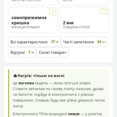
самоприжимна
кришка
2 мм
ФІКСАЦІЯ КРИШКИ
ТОВЩИНА СТІНОК
Всі характеристики
Часті запитання
17
24
Відгуки
Схожі товари
1
🔥
Нагрів: тільки на вогні
Це
вогнева
модель — вона гріється ззовні.
Ставите автоклав на газову плиту, пальник, дрова
чи багаття; підійде й електроплита з рівною
поверхнею. Словом, будь-яке рівне джерело тепла
знизу.
Електричного ТЕНа всередині
немає
— у розетку