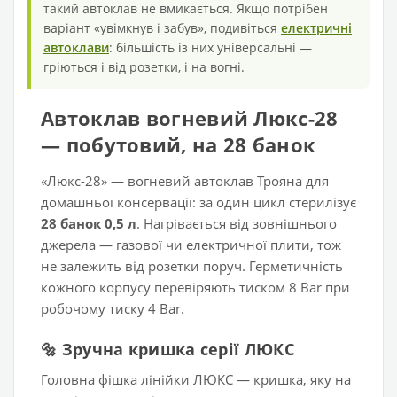
такий автоклав не вмикається. Якщо потрібен
варіант «увімкнув і забув», подивіться
електричні
автоклави
: більшість із них універсальні —
гріються і від розетки, і на вогні.
Автоклав вогневий Люкс-28
— побутовий, на 28 банок
«Люкс-28» — вогневий автоклав Трояна для
домашньої консервації: за один цикл стерилізує
28 банок 0,5 л
. Нагрівається від зовнішнього
джерела — газової чи електричної плити, тож
не залежить від розетки поруч. Герметичність
кожного корпусу перевіряють тиском 8 Bar при
робочому тиску 4 Bar.
🔩 Зручна кришка серії ЛЮКС
Головна фішка лінійки ЛЮКС — кришка, яку на