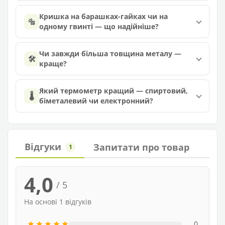
Кришка на барашках-гайках чи на
🔩
одному гвинті — що надійніше?
Чи завжди більша товщина металу —
🛠️
краще?
Який термометр кращий — спиртовий,
🌡️
біметалевий чи електронний?
Відгуки
Запитати про товар
1
4,0
/ 5
На основі 1 відгуків
0