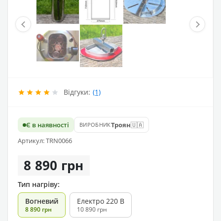
Відгуки:
(1)
🇺🇦
Є в наявності
Троян
ВИРОБНИК
Артикул: TRN0066
8 890 грн
Тип нагріву:
Вогневий
Електро 220 В
8 890 грн
10 890 грн