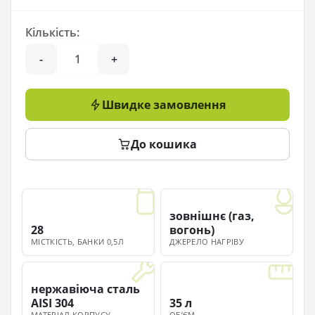
Кількість:
-
+
Швидке замовлення
До кошика
зовнішнє (газ,
28
вогонь)
МІСТКІСТЬ, БАНКИ 0,5Л
ДЖЕРЕЛО НАГРІВУ
нержавіюча сталь
AISI 304
35 л
МАТЕРІАЛ КОРПУСУ
ОБʼЄМ