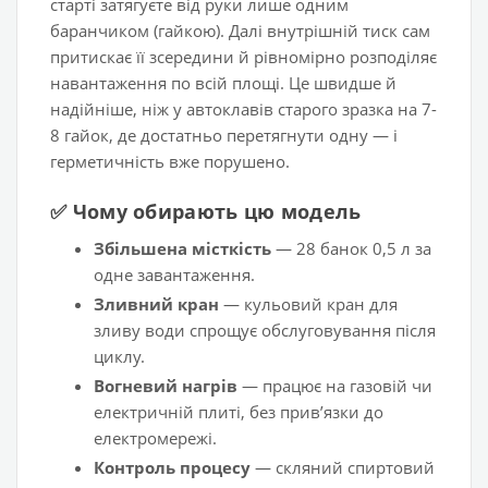
старті затягуєте від руки лише одним
баранчиком (гайкою). Далі внутрішній тиск сам
притискає її зсередини й рівномірно розподіляє
навантаження по всій площі. Це швидше й
надійніше, ніж у автоклавів старого зразка на 7-
8 гайок, де достатньо перетягнути одну — і
герметичність вже порушено.
✅ Чому обирають цю модель
Збільшена місткість
— 28 банок 0,5 л за
одне завантаження.
Зливний кран
— кульовий кран для
зливу води спрощує обслуговування після
циклу.
Вогневий нагрів
— працює на газовій чи
електричній плиті, без привʼязки до
електромережі.
Контроль процесу
— скляний спиртовий