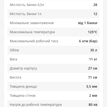
Місткість, банки 0,5л
28
Місткість, банки 1л
12
Мінімальне завантаження
від 1 банки
Максимальна температура
125°C
Максимальний робочий тиск
6 атм (бар)
Обʼєм
35 л
Вага
11 кг
Діаметр корпусу
27 см
Висота
71 см
Товщина днища
3,5 мм
Товщина стінок
2 мм
Нагрів до робочої температури
80 хв