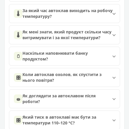
За який час автоклав виходить на робочу
🌡️
температуру?
Як мені знати, який продукт скільки часу
🌡️
витримувати і за якої температури?
Наскільки наповнювати банку
🫙
продуктом?
Коли автоклав охолов, як спустити з
🎛️
нього повітря?
Як доглядати за автоклавом після
🧽
роботи?
Який тиск в автоклаві має бути за
🎛️
температури 110–120 °C?