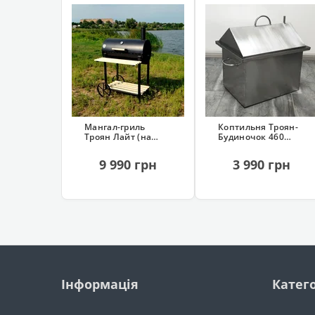
Мангал-гриль
Коптильня Троян-
Троян Лайт (на
Будиночок 460
колесах, 13
(нержавіюча, з
шампурів)
гідрозатвором)
9 990 грн
3 990 грн
Інформація
Катего