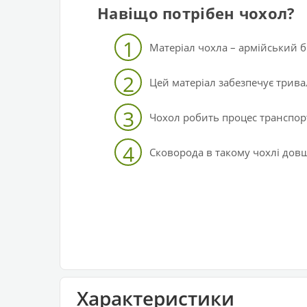
Навіщо потрібен чохол?
1
Матеріал чохла – армійський бр
2
Цей матеріал забезпечує трива
3
Чохол робить процес транспо
4
Сковорода в такому чохлі довш
Характеристики