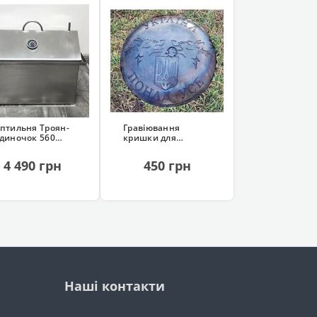
птильня Троян-
Гравіювання
диночок 560
кришки для
ержавіюча, з
похідної
дрозатвором)
сковорідки
4 490 грн
450 грн
Наші контакти