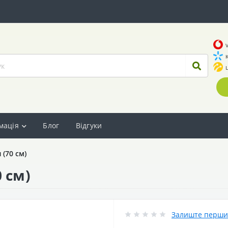
мація
Блог
Відгуки
(70 см)
 см)
Залиште перший