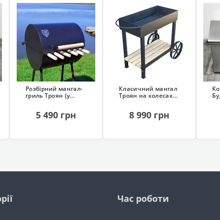
Розбірний мангал-
Класичний мангал
Ко
гриль Троян (у
Троян на колесах
Бу
чохлі, 6 шампурів)
(сталь 4 мм)
(н
гі
5 490 грн
8 990 грн
рії
Час роботи