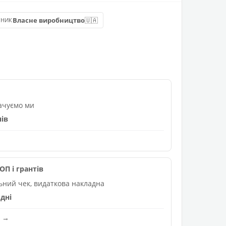
🇺🇦
Власне виробництво
БНИК
лачуємо ми
нів
П і грантів
льний чек, видаткова накладна
дні
и →