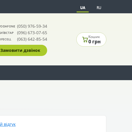
UA
RU
(050) 976-59-34
VODAFONE
(096) 673-07-65
КИЇВСТАР
Кошик
(063) 642-85-54
LIFECELL
0 грн
Замовити дзвінок
 відгук