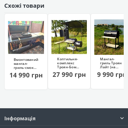
Схожі товари
Коптильня-
Мангал-
Вмонтований
комплекс
гриль Троян
мангал-
Троян-Бомба
Лайт (на
гриль-смокер
(копчення,
колесах, 13
Троян (сталь
27 990 грн
9 990 грн
14 990 грн
мангал,
шампурів)
4 мм)
гриль, казан)
Інформація