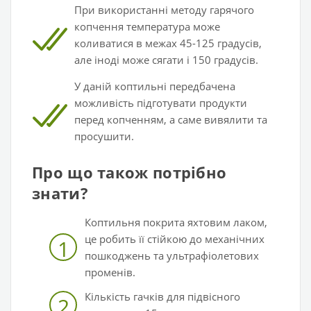
При використанні методу гарячого
копчення температура може
коливатися в межах 45-125 градусів,
але іноді може сягати і 150 градусів.
У даній коптильні передбачена
можливість підготувати продукти
перед копченням, а саме вивялити та
просушити.
Про що також потрібно
знати?
Коптильня покрита яхтовим лаком,
це робить її стійкою до механічних
1
пошкоджень та ультрафіолетових
променів.
Кількість гачків для підвісного
2