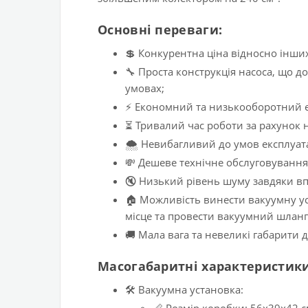
Основні переваги:
💲 Конкурентна ціна відносно інши
🔧 Проста конструкція насоса, що 
умовах;
⚡ Економний та низькооборотний ел
⏳ Тривалий час роботи за рахунок 
🌨️ Невибагливий до умов експлуата
💸 Дешеве технічне обслуговування:
🔇 Низький рівень шуму завдяки в
🏠 Можливість винести вакуумну у
місце та провести вакуумний шланг
🚚 Мала вага та невеликі габарити д
Масогабаритні характеристики
🛠️ Вакуумна установка: