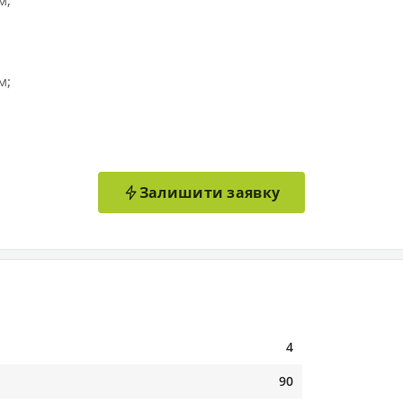
м;
м;
Залишити заявку
4
90