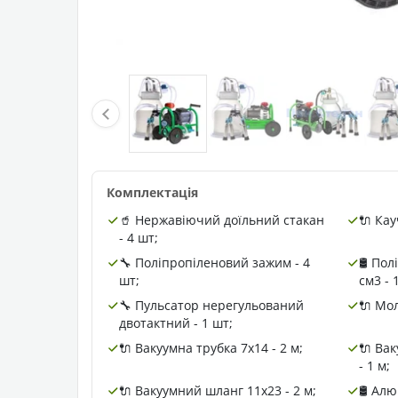
Комплектація
🥤 Нержавіючий доїльний стакан
🔌 Кау
- 4 шт;
🔧 Поліпропіленовий зажим - 4
🛢️ По
шт;
см3 - 
🔧 Пульсатор нерегульований
🔌 Мол
двотактний - 1 шт;
🔌 Вакуумна трубка 7х14 - 2 м;
🔌 Ва
- 1 м;
🔌 Вакуумний шланг 11х23 - 2 м;
🛢️ Ал