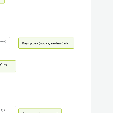
роки)
Каучукова (чорна, заміна 6 міс.)
м'яке
я) /