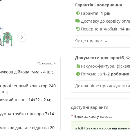
Гарантія і повернення
Гарантія:
1 рік
Доставку до сервісу оп
Повернення/обмін
14 д
Як це працює →
Документи для юросіб, ФО
15 позицій
Рахунок-фактура, фіска
чукова дійкова гума - 4 шт;
Готуємо за
1–2 робочих 
Детальніше про документ
ліпропіленовий колектор 240
1 шт;
очний шланг 14х22 - 2 м;
Доступні варіанти
куумна трубка прозора 7х14
*
Блок захисту насоса
юмінієве доїльне відро на 20
з БЗН (захист насоса від вологи