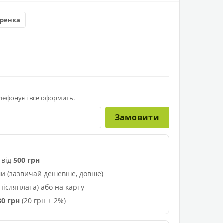
уренка
лефонує і все оформить.
Замовити
 від
500 грн
и (зазвичай дешевше, довше)
ісляплата) або на карту
80 грн
(20 грн + 2%)