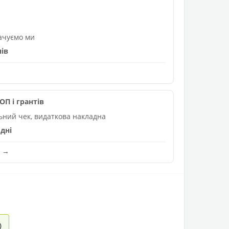
лачуємо ми
нів
П і грантів
льний чек, видаткова накладна
дні
и →
)