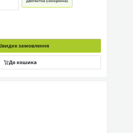
Двотактна (синхронна)
видке замовлення
До кошика