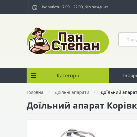
Час роботи: 7:00 – 22:00, без вихідних
Категорії
Інфор
Головна
Доїльні апарати
Доїльний апарат
Доїльний апарат Корівк