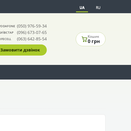
UA
RU
(050) 976-59-34
VODAFONE
(096) 673-07-65
КИЇВСТАР
Кошик
(063) 642-85-54
LIFECELL
0 грн
Замовити дзвінок