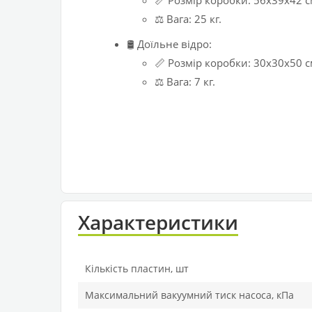
📏 Розмір коробки: 56х39х42 с
⚖️ Вага: 25 кг.
🛢️ Доїльне відро:
📏 Розмір коробки: 30х30х50 с
⚖️ Вага: 7 кг.
Характеристики
Кількість пластин, шт
Максимальний вакуумний тиск насоса, кПа