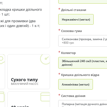
т;
*
окладка кришки доїльного
Доїльні стакани
- 1 шт;
Нержавіючі (метал)
ржі для промивки (два
их і один довгий) - 1 к-т;
*
Соскова гума
Силіконова (прозора, заміна 2 
+800 грн
*
Колектор
Збільшений 240 см3 (пластик, 
доїння)
*
Кришка доїльного відра
Сухого типу
ВАКУУМНИЙ НАСОС
Алюмінієва (метал)
*
Система доїння
Попарна (імітація ручного доїнн