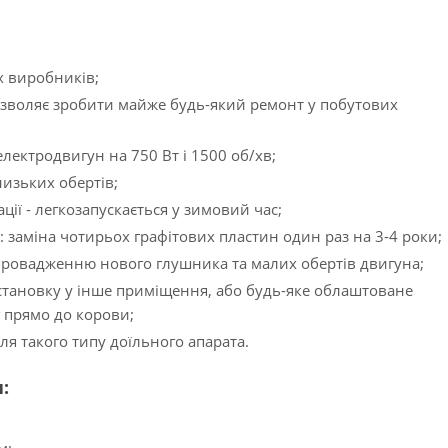
х виробників;
дозволяє зробити майже будь-який ремонт у побутових
ектродвигун на 750 Вт і 1500 об/хв;
низьких обертів;
ції - легкозапускається у зимовий час;
 заміна чотирьох графітових пластин один раз на 3-4 роки;
провадженню нового глушника та малих обертів двигуна;
становку у інше приміщення, або будь-яке облаштоване
 прямо до корови;
ля такого типу доїльного апарата.
: