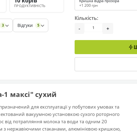
10 корів
Кришка відра прозора
+1 200 грн
ПРОДУКТИВНІСТЬ
Кількість:
Відгуки
3
5
-
+
Ш
-1 максі" сухий
 призначений для експлуатації у побутових умовах та
плектований вакуумною установкою сухого роторного
ос від потрапляння молока та води та одним 20
м з нержавіючими стаканами, алюмінієвою кришкою,