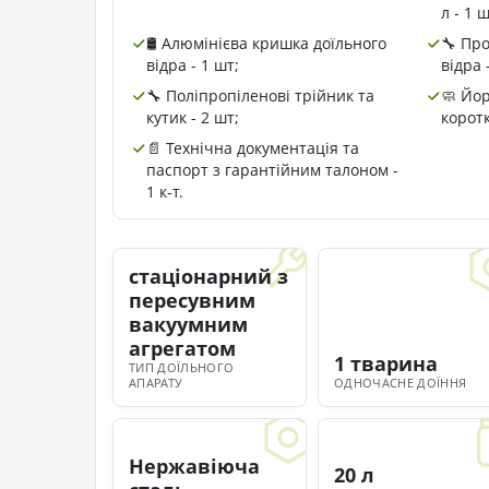
л - 1 ш
🛢️ Алюмінієва кришка доїльного
🔧 Пр
відра - 1 шт;
відра 
🔧 Поліпропіленові трійник та
🧼 Йо
кутик - 2 шт;
коротк
📄 Технічна документація та
паспорт з гарантійним талоном -
1 к-т.
стаціонарний з
пересувним
вакуумним
агрегатом
1 тварина
ТИП ДОЇЛЬНОГО
АПАРАТУ
ОДНОЧАСНЕ ДОЇННЯ
Нержавіюча
20 л