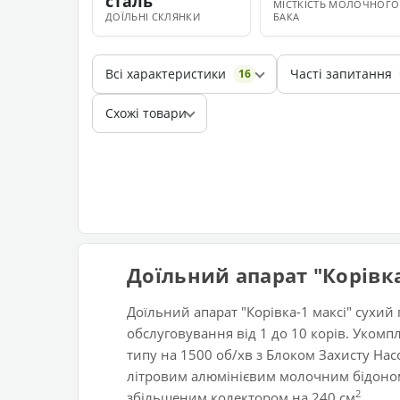
сталь
МІСТКІСТЬ МОЛОЧНОГО
ДОЇЛЬНІ СКЛЯНКИ
БАКА
Всі характеристики
Часті запитання
16
Схожі товари
Доїльний апарат "Корівка
Доїльний апарат "Корівка-1 максі" сухий
обслуговування від 1 до 10 корів. Уком
типу на 1500 об/хв з Блоком Захисту Нас
літровим алюмінієвим молочним бідоно
2
збільшеним колектором на 240 см
.