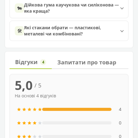
Дійкова гума каучукова чи силіконова —
🐄
яка краща?
Які стакани обрати — пластикові,
🛠️
металеві чи комбіновані?
Відгуки
Запитати про товар
4
5,0
/ 5
На основі 4 відгуків
4
0
0