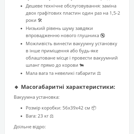
Дешеве технічне обслуговування: заміна
двох графітових пластин один раз на 1,5-2
роки 🛠️
Низький рівень шуму завдяки
впровадженню нового глушника 🔇
Можливість винести вакуумну установку
в інше приміщення або будь-яке
облаштоване місце і провести вакуумний
шланг прямо до корови 🐄
Мала вага та невеликі габарити ⚖️
🔹 Масогабаритні характеристики:
Вакуумна установка:
Розмір коробки: 56х39х42 см 📦
Вага: 23 кг ⚖️
Доїльне відро: