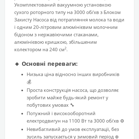
Укомплектований вакуумною установкою
сухого роторного типу на 3000 об/хв з Блоком
Захисту Насоса від потрапляння молока та води
і одним 20-літровим алюмінієвим молочним
бідоном з нержавіючими стаканами,
алюмінієвою кришкою, збільшеним
2
колектором на 240 см
.
🔹 Основні переваги:
Низька ціна відносно інших виробників
💰
Проста конструкція насоса, що дозволяє
зробити майже будь-який ремонт у
побутових умовах 🔧
Потужний і високооборотний
електродвигун на 1100 Вт та 3000 об/хв ⚙️
Невибагливий до умов експлуатації, без
зусиль запускається у зимовий період ❄️