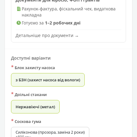
Рахунок-фактура, фіскальний чек, видаткова
накладна
Готуємо за
1–2 робочих дні
Детальніше про документи →
Доступні варіанти
*
Блок захисту насоса
з БЗН (захист насоса від вологи)
*
Доїльні стакани
Нержавіючі (метал)
*
Соскова гума
Силіконова (прозора, заміна 2 роки)
+800 грн