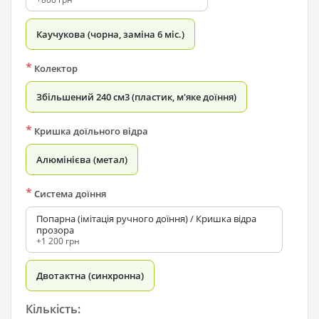
Каучукова (чорна, заміна 6 міс.)
*
Колектор
Збільшений 240 см3 (пластик, м'яке доїння)
*
Кришка доїльного відра
Алюмінієва (метал)
*
Система доїння
Попарна (імітація ручного доїння) / Кришка відра
прозора
+1 200 грн
Двотактна (синхронна)
Кількість: