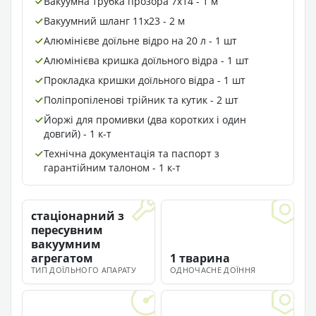
Вакуумна трубка прозора 7х14 - 1 м
Вакуумний шланг 11х23 - 2 м
Алюмінієве доїльне відро на 20 л - 1 шт
Алюмінієва кришка доїльного відра - 1 шт
Прокладка кришки доїльного відра - 1 шт
Поліпропіленові трійник та кутик - 2 шт
Йоржі для промивки (два коротких і один
довгий) - 1 к-т
Технічна документація та паспорт з
гарантійним талоном - 1 к-т
стаціонарний з
пересувним
вакуумним
агрегатом
1 тварина
ТИП ДОЇЛЬНОГО АПАРАТУ
ОДНОЧАСНЕ ДОЇННЯ