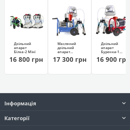
Доїльний
Масляний
Доїльний
апарат
доїльний
апарат
Білка-2 Міні
апарат
Буренка-1
Буренка-1
Євро 3000
16 800 грн
17 300 грн
16 900 гр
Євро
Інформація
Категорії