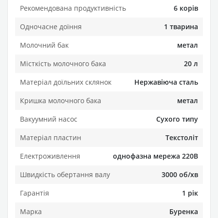
Рекомендована продуктивність
6 корів
Одночасне доїння
1 тварина
Молочний бак
метал
Місткість молочного бака
20 л
Матеріал доїльних склянок
Нержавіюча сталь
Кришка молочного бака
метал
Вакуумний насос
Сухого типу
Матеріал пластин
Текстоліт
Електроживлення
однофазна мережа 220В
Швидкість обертання валу
3000 об/хв
Гарантія
1 рік
Марка
Буренка