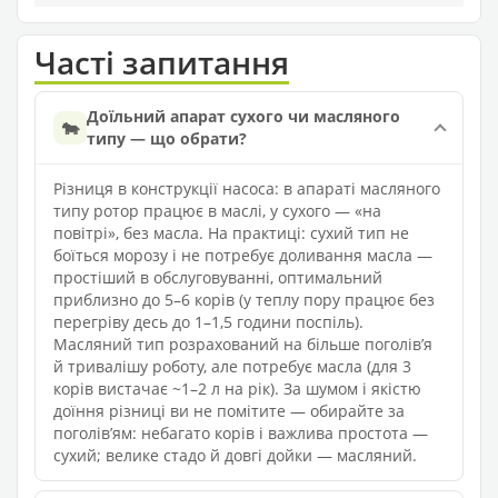
Часті запитання
Доїльний апарат сухого чи масляного
🐄
типу — що обрати?
Різниця в конструкції насоса: в апараті масляного
типу ротор працює в маслі, у сухого — «на
повітрі», без масла. На практиці: сухий тип не
боїться морозу і не потребує доливання масла —
простіший в обслуговуванні, оптимальний
приблизно до 5–6 корів (у теплу пору працює без
перегріву десь до 1–1,5 години поспіль).
Масляний тип розрахований на більше поголівʼя
й тривалішу роботу, але потребує масла (для 3
корів вистачає ~1–2 л на рік). За шумом і якістю
доїння різниці ви не помітите — обирайте за
поголівʼям: небагато корів і важлива простота —
сухий; велике стадо й довгі дойки — масляний.