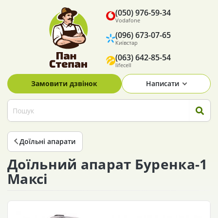
(050) 976-59-34
Vodafone
(096) 673-07-65
Київстар
(063) 642-85-54
lifecell
Замовити дзвінок
Написати
Доїльні апарати
Доїльний апарат Буренка-1
Максі